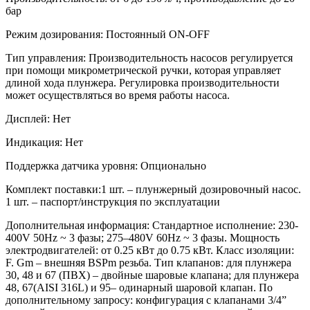
бар
Режим дозирования:
Постоянный ON-OFF
Тип управления:
Производительность насосов регулируется
при помощи микрометрической ручки, которая управляет
длиной хода плунжера. Регулировка производительности
может осуществляться во время работы насоса.
Дисплей:
Нет
Индикация:
Нет
Поддержка датчика уровня:
Опционально
Комплект поставки:
1 шт. – плунжерный дозировочный насос.
1 шт. – паспорт/инструкция по эксплуатации
Дополнительная информация:
Стандартное исполнение: 230-
400V 50Hz ~ 3 фазы; 275–480V 60Hz ~ 3 фазы. Мощность
электродвигателей: от 0.25 кВт до 0.75 кВт. Класс изоляции:
F. Gm – внешняя BSPm резьба. Тип клапанов: для плунжера
30, 48 и 67 (ПВХ) – двойные шаровые клапана; для плунжера
48, 67(AISI 316L) и 95– одинарный шаровой клапан. По
дополнительному запросу: конфигурация с клапанами 3/4”