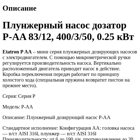
Описание
Плунжерный насос дозатор
P-AA 83/12, 400/3/50, 0.25 кВт
Etatron P АA
– мини серия плунжерных дозирующих насосов
с электродвигателем. С помощью микрометрической ручки
регулируется производительность насоса. Вертикально
расположенный двигатель приводит насос в действие.
Коробка переключения передач работает по принципу
холостого хода (специальная пружина возвратит пистон на
прежнее место).
Серия:
Серия P
Модель: P-AA
Описание:
Плунжерный дозирующий насос P-AA
Стандартное исполнение: Конфигурация AA: головка насоса
— н/ст AISI 316l, плунжер — н/ст AISI 316l
Производительность: от 6 до 190 л/ч, противодавление до 20