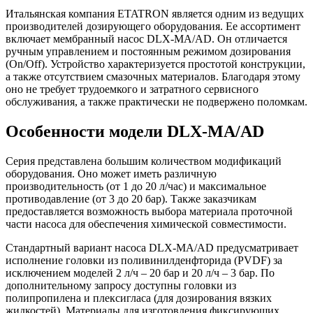
Итальянская компания ETATRON является одним из ведущих
производителей дозирующего оборудования. Ее ассортимент
включает мембранный насос DLX-MA/AD. Он отличается
ручным управлением и постоянным режимом дозирования
(On/Off). Устройство характеризуется простотой конструкции,
а также отсутствием смазочных материалов. Благодаря этому
оно не требует трудоемкого и затратного сервисного
обслуживания, а также практически не подвержено поломкам.
Особенности модели DLX-MA/AD
Серия представлена большим количеством модификаций
оборудования. Оно может иметь различную
производительность (от 1 до 20 л/час) и максимальное
противодавление (от 3 до 20 бар). Также заказчикам
предоставляется возможность выбора материала проточной
части насоса для обеспечения химической совместимости.
Стандартный вариант насоса DLX-MA/AD предусматривает
исполнение головки из поливинилденфторида (PVDF) за
исключением моделей 2 л/ч – 20 бар и 20 л/ч – 3 бар. По
дополнительному запросу доступны головки из
полипропилена и плексигласа (для дозирования вязких
жидкостей). Материалы для изготовления фиксирующих